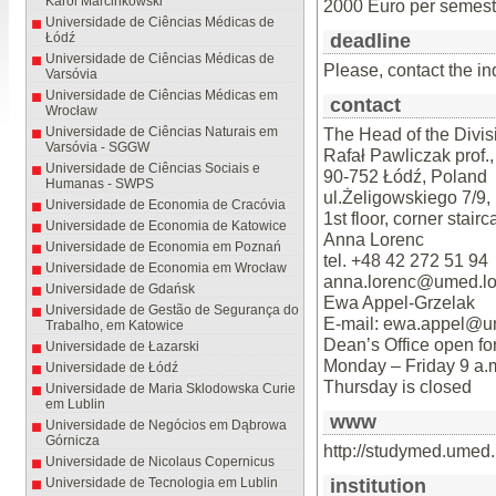
Karol Marcinkowski
2000 Euro per semest
Universidade de Ciências Médicas de
Łódź
deadline
Universidade de Ciências Médicas de
Please, contact the i
Varsóvia
Universidade de Ciências Médicas em
contact
Wrocław
Universidade de Ciências Naturais em
The Head of the Divis
Varsóvia - SGGW
Rafał Pawliczak prof
Universidade de Ciências Sociais e
90-752 Łódź, Poland
Humanas - SWPS
ul.Żeligowskiego 7/9,
Universidade de Economia de Cracóvia
1st floor, corner stair
Universidade de Economia de Katowice
Anna Lorenc
Universidade de Economia em Poznań
tel. +48 42 272 51 94
Universidade de Economia em Wrocław
anna.lorenc@umed.lo
Universidade de Gdańsk
Ewa Appel-Grzelak
Universidade de Gestão de Segurança do
E-mail: ewa.appel@u
Trabalho, em Katowice
Dean’s Office open for
Universidade de Łazarski
Monday – Friday 9 a.m
Universidade de Łódź
Thursday is closed
Universidade de Maria Sklodowska Curie
em Lublin
www
Universidade de Negócios em Dąbrowa
Górnicza
http://studymed.umed.p
Universidade de Nicolaus Copernicus
Universidade de Tecnologia em Lublin
institution