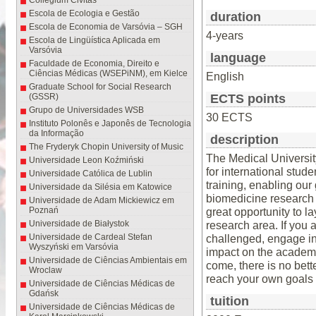
Collegium Civitas
Escola de Ecologia e Gestão
duration
Escola de Economia de Varsóvia – SGH
4-years
Escola de Lingüística Aplicada em
Varsóvia
language
Faculdade de Economia, Direito e
Ciências Médicas (WSEPiNM), em Kielce
English
Graduate School for Social Research
(GSSR)
ECTS points
Grupo de Universidades WSB
30 ECTS
Instituto Polonês e Japonês de Tecnologia
da Informação
description
The Fryderyk Chopin University of Music
The Medical Universit
Universidade Leon Koźmiński
for international stude
Universidade Católica de Lublin
training, enabling ou
Universidade da Silésia em Katowice
biomedicine research
Universidade de Adam Mickiewicz em
Poznań
great opportunity to la
Universidade de Białystok
research area. If you 
Universidade de Cardeal Stefan
challenged, engage in 
Wyszyński em Varsóvia
impact on the academi
Universidade de Ciências Ambientais em
come, there is no bette
Wroclaw
reach your own goals 
Universidade de Ciências Médicas de
Gdańsk
tuition
Universidade de Ciências Médicas de