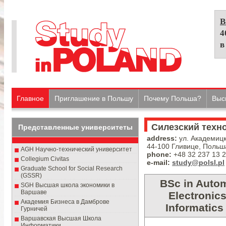
В
4
в
Главное
Приглашение в Польшу
Почему Польша?
Выс
Силезский техн
Представленные университеты
address:
ул. Академиц
44-100 Гливице, Польш
AGH Научно-технический университет
phone:
+48 32 237 13 
Collegium Civitas
e-mail:
study@polsl.pl
Graduate School for Social Research
(GSSR)
BSc in Autom
SGH Высшая школа экономики в
Варшаве
Electronic
Академия Бизнеса в Дамброве
Informatics 
Гурничей
Варшавская Bыcшaя Школа
Информатики