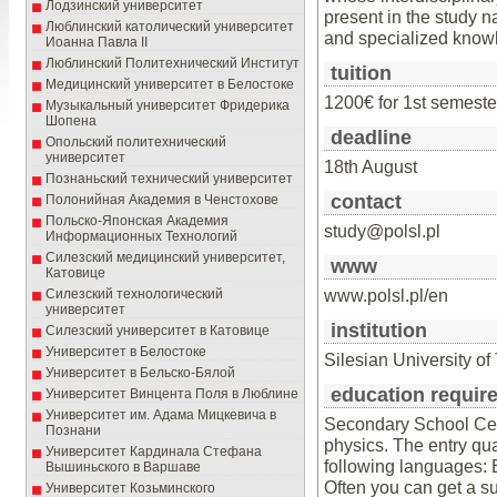
Лодзинский университет
present in the study 
Люблинский католический университет
and specialized know
Иоанна Павла II
Люблинский Политехнический Институт
tuition
Медицинский университет в Белостоке
1200€ for 1st semeste
Музыкальный университет Фридерика
Шопена
deadline
Опольский политехнический
университет
18th August
Познаньский технический университет
contact
Полонийная Академия в Ченстохове
Польско-Японская Академия
study@polsl.pl
Информационных Технологий
Силезский медицинский университет,
www
Катовице
www.polsl.pl/en
Силезский технологический
университет
institution
Силезский университет в Катовице
Университет в Белостоке
Silesian University of
Университет в Бельско-Бялой
education requir
Университет Винцента Поля в Люблине
Университет им. Адама Мицкевича в
Secondary School Cert
Познани
physics. The entry qu
Университет Кардинала Стефана
following languages: 
Вышиньского в Варшаве
Often you can get a su
Университет Козьминского