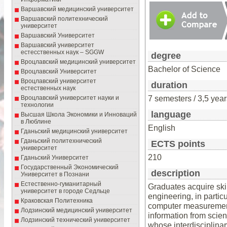
Варшавский медицинский университет
Варшавский политехнический
университет
Варшавский Университет
Варшавский университет
естесcтвенных наук – SGGW
degree
Вроцлавский медицинский университет
Bachelor of Science
Вроцлавский Университет
Вроцлавский университет
duration
естественных наук
7 semesters / 3,5 year
Вроцлавский университет науки и
технологии
language
Высшая Школа Экономики и Инноваций
в Люблине
English
Гданьский медицинский университет
Гданьский политехнический
ECTS points
университет
210
Гданьский Университет
Государственный Эκοномический
description
Университет в Пοзнани
Естественно-гуманитарный
Graduates acquire skil
университет в городе Седльце
engineering, in parti
Краковская Политехника
computer measurement
Лодзинский медицинский университет
information from scien
Лодзинский технический университет
whose interdisciplinar