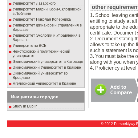
Университет Лазарского
other requiremen
Университет Марии Кюри-Склодовской
в Люблине
1. School leaving cert
Университет Николая Коперника
entitling to study at al
Университет финансов и Управления в
appropriate to the edu
Варшаве
certificate. Document 
Университет Экологии и Управления в
2. Document stating th
Варшаве
allows to take up the fi
Университеты ВСБ
such a statement is not
Ченстоховский политехнический
3. You must take the o
университет
along with you when yo
Экономический университет в Катовице
4. Proficiency at leve
Экономический Университет в Кракове
Экономический университет во
Вроцлаве
Ягеллонский университет в Кракове
Инициативы городов
Study in Lublin
© 2012 Perspektywy 