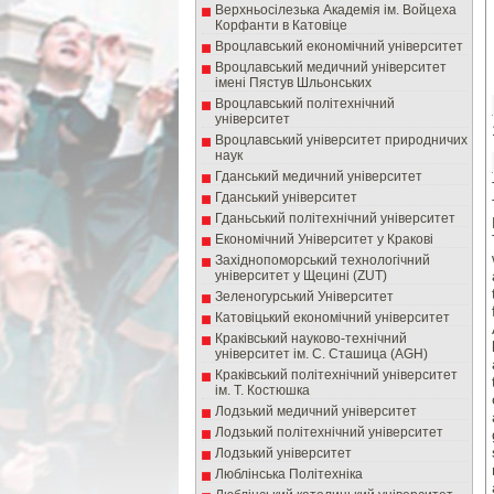
Верхньосілезька Академія ім. Войцеха
Корфанти в Катовіце
Вроцлавський економічний університет
Вроцлавський медичний університет
імені Пястув Шльонських
Вроцлавський політехнічний
університет
Вроцлавський університет природничих
наук
Гданський медичний університет
Гданський університет
Гданьський політехнічний університет
Економічний Університет у Кракові
Західнопоморський технологічний
університет у Щецині (ZUT)
Зеленогурський Університет
Катовіцький економічний університет
Краківський науково-технічний
університет ім. С. Сташица (AGH)
Краківський політехнічний університет
ім. Т. Костюшка
Лодзький медичний університет
Лодзький політехнічний університет
Лодзький університет
Люблінська Політехніка