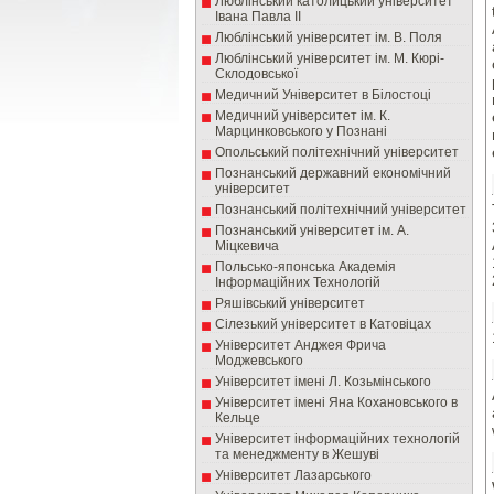
Люблінський католицький університет
Івана Павла ІІ
Люблінський університет ім. В. Поля
Люблінський університет ім. М. Кюрі-
Склодовської
Медичний Університет в Білостоці
Медичний університет ім. К.
Марцинковського у Познані
Опольський політехнічний університет
Познанський державний економічний
університет
Познанський політехнічний університет
Познанський університет ім. А.
Міцкевича
Польсько-японська Академія
Інформаційних Технологій
Ряшівський університет
Сілезький університет в Катовіцах
Університет Анджея Фрича
Моджевського
Університет імені Л. Козьмінського
Університет імені Яна Кохановського в
Кельце
Університет інформаційних технологій
та менеджменту в Жешуві
Університет Лазарського