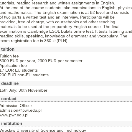
tutorials, reading research and written assignments in English.
At the end of the course students take examinations in English, physics
and mathematics. The English examination is at B2 level and consists
of two parts a written test and an interview. Participants will be
provided, free of charge, with coursebooks and other teaching
materials to be used at the preparatory English course. The final
examination is Cambridge ESOL Bulats online test. It tests listening an
reading skills, speaking, knowledge of grammar and vocabulary. The
exam registration fee is 360 zł (PLN).
tuition
Tuition fee
3300 EUR per year, 2300 EUR per semester
Application fee
17 EUR EU students
200 EUR non-EU students
deadline
15th July; 30th November
contact
Admission Officer
admission@pwr.edu.pl
www.pwr.edu.pl
institution
Wroclaw University of Science and Technology