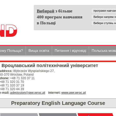
Вибирай
з більше
400 програм навчання
в Польщі
ому Польща?
Вища освіта
Питання і відповіді
Польська мов
Вроцлавський політехнічний університет
address:
Wybrzeże Wyspiańskiego 27,
50-370 Wrocław, Poland
phone:
+48 71 320 37 11
+48 71 320 31 70
+48 71 320 37 19
+48 71 320 44 39
e-mail:
admission@pwr.wroc.pl
internet:
www.pwr.wroc.pl
Preparatory English Language Course