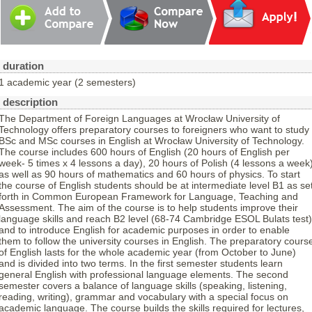
duration
1 academic year (2 semesters)
description
The Department of Foreign Languages at Wrocław University of
Technology offers preparatory courses to foreigners who want to study
BSc and MSc courses in English at Wrocław University of Technology.
The course includes 600 hours of English (20 hours of English per
week- 5 times x 4 lessons a day), 20 hours of Polish (4 lessons a week
as well as 90 hours of mathematics and 60 hours of physics. To start
the course of English students should be at intermediate level B1 as se
forth in Common European Framework for Language, Teaching and
Assessment. The aim of the course is to help students improve their
language skills and reach B2 level (68-74 Cambridge ESOL Bulats test)
and to introduce English for academic purposes in order to enable
them to follow the university courses in English. The preparatory cours
of English lasts for the whole academic year (from October to June)
and is divided into two terms. In the first semester students learn
general English with professional language elements. The second
semester covers a balance of language skills (speaking, listening,
reading, writing), grammar and vocabulary with a special focus on
academic language. The course builds the skills required for lectures,