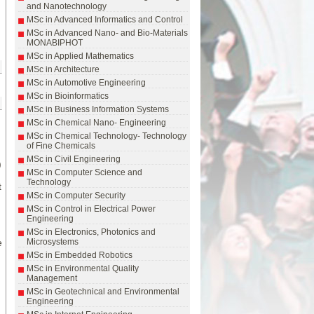
and Nanotechnology
MSc in Advanced Informatics and Control
MSc in Advanced Nano- and Bio-Materials
MONABIPHOT
MSc in Applied Mathematics
MSc in Architecture
MSc in Automotive Engineering
MSc in Bioinformatics
MSc in Business Information Systems
MSc in Chemical Nano- Engineering
MSc in Chemical Technology- Technology
of Fine Chemicals
MSc in Civil Engineering
)
MSc in Computer Science and
Technology
t
MSc in Computer Security
MSc in Control in Electrical Power
Engineering
MSc in Electronics, Photonics and
e
Microsystems
MSc in Embedded Robotics
MSc in Environmental Quality
Management
MSc in Geotechnical and Environmental
Engineering