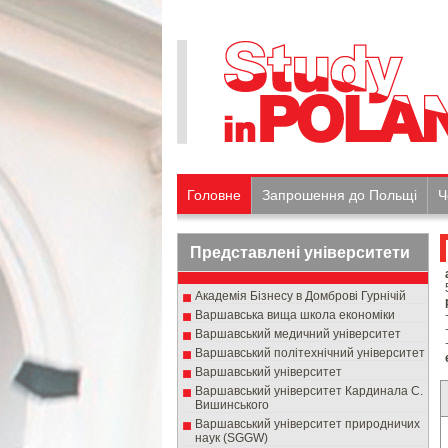
Головне
Запрошення до Польщі
Ч
Представлені університети
Академія Бізнесу в Домброві Гурнічій
Варшавська вища школа економіки
Варшавський медичний університет
Варшавський політехнічний університет
Варшавський університет
Варшавський університет Кардинала С.
Вишинського
Варшавський університет природничих
наук (SGGW)