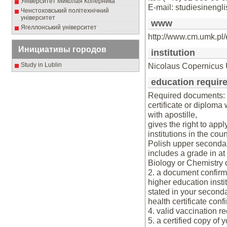
Університет Миколая Коперника
E-mail: studiesineng
Ченстоховський політехнічний
університет
www
Ягеллонський університет
http://www.cm.umk.pl
Инициативы городов
institution
Study in Lublin
Nicolaus Copernicus 
education requir
Required documents: 
certificate or diploma 
with apostille,
gives the right to appl
institutions in the cou
Polish upper secondary
includes a grade in at 
Biology or Chemistry 
2. a document confirmin
higher education instit
stated in your secondar
health certificate conf
4. valid vaccination re
5. a certified copy of 