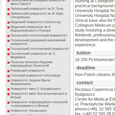
Люблінський католицький університет
Nursing at Collegium 
Івана Павла ІІ
practical background 
Люблінський університет ім. В. Поля
University Hospital N
Люблінський університет ім. М. Кюрі-
University Hospital N
Склодовської
clinical base also for
Медичний Університет в Білостоці
Collegium Medicum pr
Медичний університет ім. К.
study involving a dive
Марцинковського у Познані
fieldwork, professional
Опольський політехнічний університет
development and the op
Познанський державний економічний
університет
experience.
Познанський політехнічний університет
tuition
Познанський університет ім. А.
Міцкевича
16 250 PLN/semester
Польсько-японська Академія
Інформаційних Технологій
deadline
Ряшівський університет
Non-Polish citizens 
Сілезький університет в Катовіцах
Університет Анджея Фрича
contact
Моджевського
Університет імені Л. Козьмінського
Nicolaus Copernicus 
Університет імені Яна Кохановського в
Bydgoszcz
Кельце
Centre for Medical Ed
Університет інформаційних технологій
ul. Powstańców Wielk
та менеджменту в Жешуві
phone:(+48), 52 585 3
Університет Лазарського
fax: (+48) 52 585 38 9