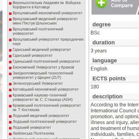
Верхньосілезька Академія ім. Войцеха
Корфанти в Катовіце
Вроцлавський економічний університет
Вроцлавський медичний університет
імені Пястув Шльонських
degree
Вроцлавський політехнічний
BSc
університет
Вроцлавський університет природничих
duration
наук
Гданський медичний університет
3 years
Гданський університет
language
Гданьський політехнічний університет
Економічний Університет у Кракові
English
Західнопоморський технологічний
університет у Щецині (ZUT)
ECTS points
Зеленогурський Університет
180
Катовіцький економічний університет
Краківський науково-технічний
description
університет ім. С. Сташица (AGH)
According to the Inte
Краківський політехнічний університет
ім. Т. Костюшка
International Council 
Лодзький медичний університет
promotion, and optimiz
Лодзький політехнічний університет
illness and injury, all
Лодзький університет
and treatment of huma
Люблінська Політехніка
individuals, families,