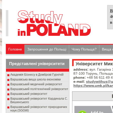
В
4
в
Головне
Запрошення до Польщі
Чому Польща?
Вища о
Університет Ми
Представлені університети
address:
вул. Гагаріна 
87-100 Торунь, Польща
Академія Бізнесу в Домброві Гурнічій
phone:
+48 56 611 49 4
Варшавська вища школа економіки
e-mail:
studywithus@u
Варшавський медичний університет
https://www.umk.pl/ka
Варшавський політехнічний університет
Варшавський університет
Варшавський університет Кардинала С.
Вишинського
Варшавський університет природничих
наук (SGGW)